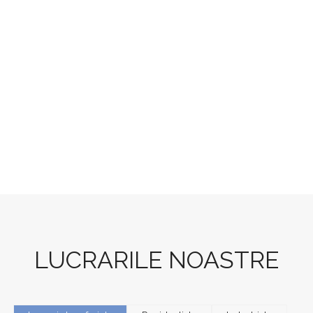
de
activitate.
LUCRARILE NOASTRE