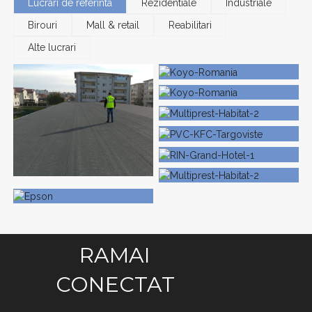
Lucrari de referinta
Rezidentiale
Industriale
Birouri
Mall & retail
Reabilitari
Alte lucrari
Koyo Romania
Mega Mall
Multiprest Habitat 2
PVC KFC Targoviste
Palladium Residence 1
Antiaeriana
Scoala de Muzica
Epson
RAMAI
CONECTAT